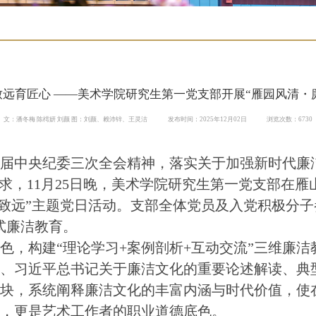
致远育匠心 ——美术学院研究生第一党支部开展“雁园风清・廉
文：潘冬梅 陈樗妍 刘颜 图：刘颜、赖沛锌、王灵洁
发布时间：2025年12月02日
浏览次数：
6730
十届中央纪委三次全会精神，落实关于加强新时代廉
要求，11月25日晚，美术学院研究生第一党支部在
行致远”主题党日活动。支部全体党员及入党积极分子
式廉洁教育。
色，构建“理论学习+案例剖析+互动交流”三维廉
承、习近平总书记关于廉洁文化的重要论述解读、典
板块，系统阐释廉洁文化的丰富内涵与时代价值，使
养，更是艺术工作者的职业道德底色。